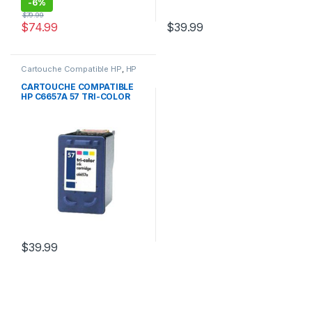
-
6%
$
79.99
$
74.99
$
39.99
Cartouche Compatible HP
,
HP
CARTOUCHE COMPATIBLE
HP C6657A 57 TRI-COLOR
$
39.99