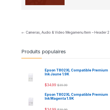
Navigation de l'article
←
Cameras, Audio & Video Megamenu Item – Header 2
Produits populaires
Epson T802XL Compatible Premium
Ink Jaune 1.9K
$
34.99
$
39.99
Epson T802XL Compatible Premium
Ink Magenta 1.9K
$
34.99
$
39.99