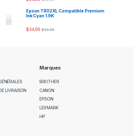
Epson T802XL Compatible Premium
Ink Cyan 1.9K
$
34.99
$
39.99
Marques
GÉNÉRALES
BROTHER
DE LIVRAISON
CANON
EPSON
LEXMARK
HP