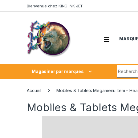
Skip to navigation
Skip to content
Bienvenue chez KING INK JET
MARQU
Search fo
Magasiner par marques
Accueil
Mobiles & Tablets Megamenu Item – Hea
Mobiles & Tablets M