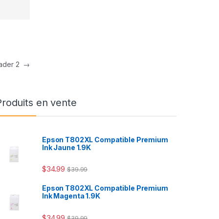
eader 2
→
Produits en vente
Epson T802XL Compatible Premium
Ink Jaune 1.9K
$
34.99
$
39.99
Epson T802XL Compatible Premium
Ink Magenta 1.9K
$
34.99
$
39.99