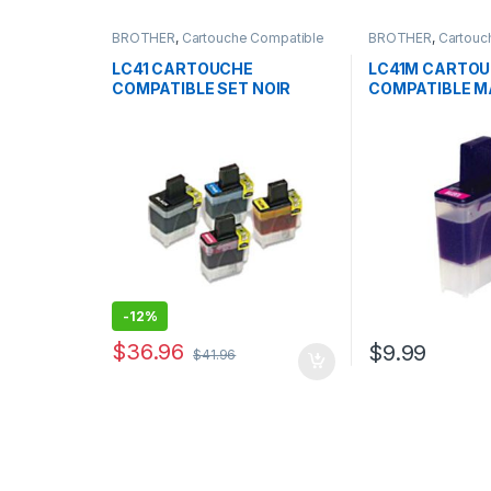
BROTHER
,
Cartouche Compatible
BROTHER
,
Cartouc
Brother
Brother
LC41 CARTOUCHE
LC41M CARTO
COMPATIBLE SET NOIR
COMPATIBLE 
CYAN JAUNE MAGENTA
-
12%
$
36.96
$
9.99
$
41.96