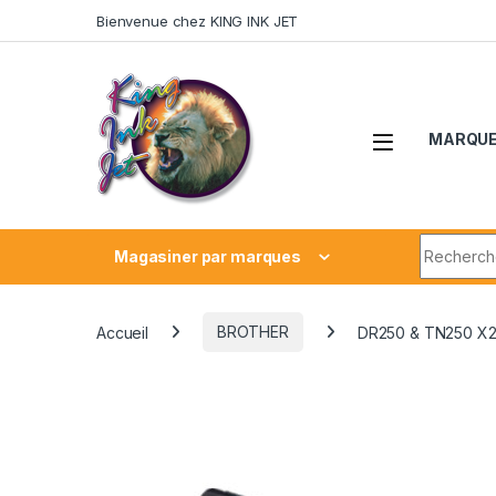
Skip to navigation
Skip to content
Bienvenue chez KING INK JET
MARQU
Search fo
Magasiner par marques
Accueil
BROTHER
DR250 & TN250 X