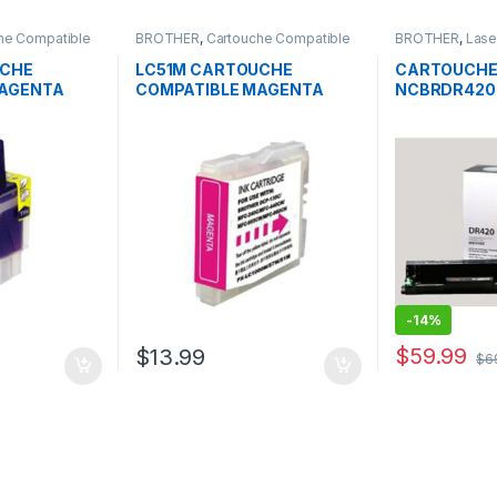
he Compatible
BROTHER
,
Cartouche Compatible
BROTHER
,
Lase
Brother
Brother
UCHE
LC51M CARTOUCHE
CARTOUCHE
MAGENTA
COMPATIBLE MAGENTA
NCBRDR420
-
14%
$
59.99
$
13.99
$
6