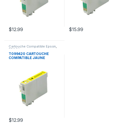
$
12.99
$
15.99
Cartouche Compatible Epson
,
EPSON
T099420 CARTOUCHE
COMPATIBLE JAUNE
$
12.99