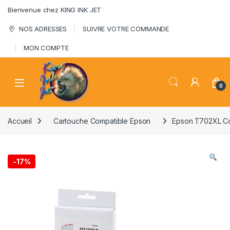
Skip to navigation
Skip to content
Bienvenue chez KING INK JET
NOS ADRESSES
SUIVRE VOTRE COMMANDE
MON COMPTE
0
Accueil
Cartouche Compatible Epson
Epson T702XL Co
-
17%