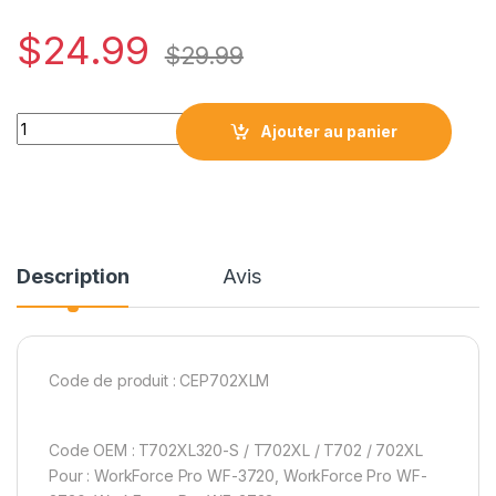
$
24.99
$
29.99
Epson T702XL Compatible Premium Ink Magenta 950 pages q
Ajouter au panier
Description
Avis
Code de produit : CEP702XLM
Code OEM : T702XL320-S / T702XL / T702 / 702XL
Pour : WorkForce Pro WF-3720, WorkForce Pro WF-