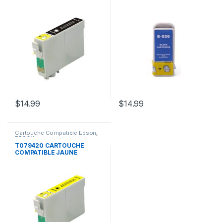
$
14.99
$
14.99
Cartouche Compatible Epson
,
EPSON
T079420 CARTOUCHE
COMPATIBLE JAUNE