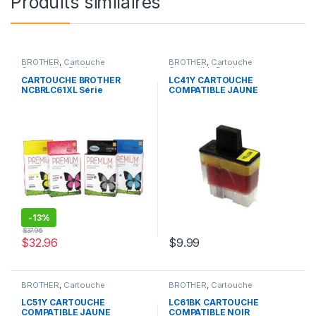
Produits similaires
BROTHER
,
Cartouche
BROTHER
,
Cartouche
Compatible Brother
Compatible Brother
CARTOUCHE BROTHER
LC41Y CARTOUCHE
NCBRLC61XL Série
COMPATIBLE JAUNE
-
13%
$
37.96
$
32.96
$
9.99
BROTHER
,
Cartouche
BROTHER
,
Cartouche
Compatible Brother
Compatible Brother
LC51Y CARTOUCHE
LC61BK CARTOUCHE
COMPATIBLE JAUNE
COMPATIBLE NOIR