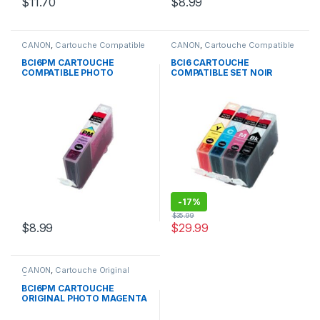
$
11.70
$
8.99
CANON
,
Cartouche Compatible
CANON
,
Cartouche Compatible
Canon
Canon
BCI6PM CARTOUCHE
BCI6 CARTOUCHE
COMPATIBLE PHOTO
COMPATIBLE SET NOIR
MAGENTA
CYAN JAUNE MAGENTA
-
17%
$
35.99
$
8.99
$
29.99
CANON
,
Cartouche Original
Canon
BCI6PM CARTOUCHE
ORIGINAL PHOTO MAGENTA