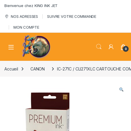
Skip to navigation
Skip to content
Bienvenue chez KING INK JET
NOS ADRESSES
SUIVRE VOTRE COMMANDE
MON COMPTE
0
Accueil
CANON
IC-271C / CLI271XLC CARTOUCHE CO