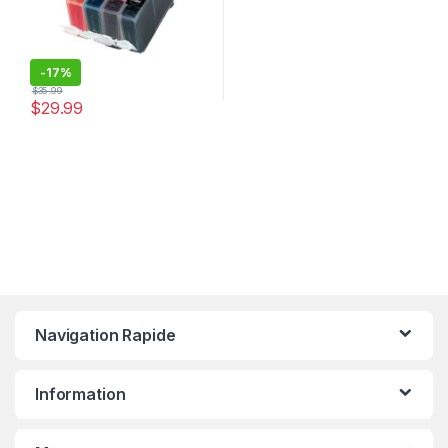
-
17%
$
35.99
$
29.99
Navigation Rapide
Information