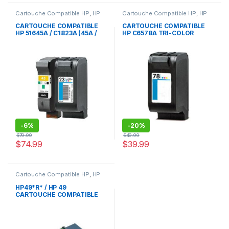
Cartouche Compatible HP
,
HP
Cartouche Compatible HP
,
HP
CARTOUCHE COMPATIBLE
CARTOUCHE COMPATIBLE
HP 51645A / C1823A (45A /
HP C6578A TRI-COLOR
23A) COMBO PACK TRI-
COLOR
-
6%
-
20%
$
79.99
$
49.99
$
74.99
$
39.99
Cartouche Compatible HP
,
HP
HP49*R* / HP 49
CARTOUCHE COMPATIBLE
TRI-COLOR
REMANUFACTURED