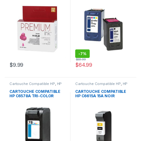
LIGHT MAGENTA
NOIR TRI-COLOR
REMANUFACTURED
-
7%
$
69.99
$
9.99
$
64.99
Cartouche Compatible HP
,
HP
Cartouche Compatible HP
,
HP
CARTOUCHE COMPATIBLE
CARTOUCHE COMPATIBLE
HP C6578A TRI-COLOR
HP C6615A 15A NOIR