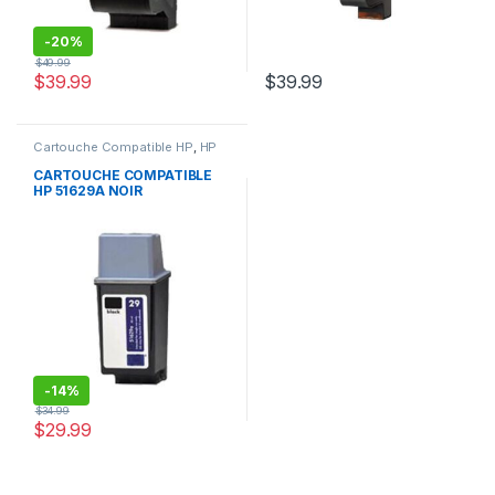
-
20%
$
49.99
$
39.99
$
39.99
Cartouche Compatible HP
,
HP
CARTOUCHE COMPATIBLE
HP 51629A NOIR
-
14%
$
34.99
$
29.99