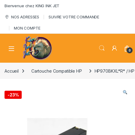
Skip to navigation
Skip to content
Bienvenue chez KING INK JET
NOS ADRESSES
SUIVRE VOTRE COMMANDE
MON COMPTE
0
Accueil
Cartouche Compatible HP
HP970BKXL*R* / H
-
23%