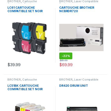
BROTHER
,
Cartouche
BROTHER
,
Laser Compatible
Compatible Brother
Brother
LC61 CARTOUCHE
CARTOUCHE BROTHER
COMPATIBLE SET NOIR
NCBRDR720
CYAN JAUNE MAGENTA
-
22%
$
89.99
$
39.99
$
69.99
BROTHER
,
Cartouche
BROTHER
,
Laser Compatible
Compatible Brother
Brother
LC51BK CARTOUCHE
DR420 DRUM UNIT
COMPATIBLE SET NOIR
CYAN JAUNE MAGENTA