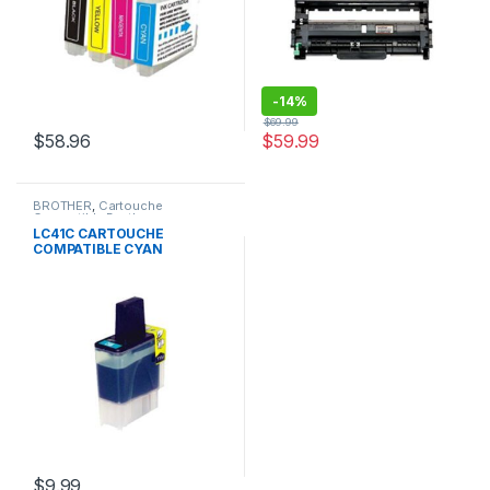
-
14%
$
69.99
$
58.96
$
59.99
BROTHER
,
Cartouche
Compatible Brother
LC41C CARTOUCHE
COMPATIBLE CYAN
$
9.99