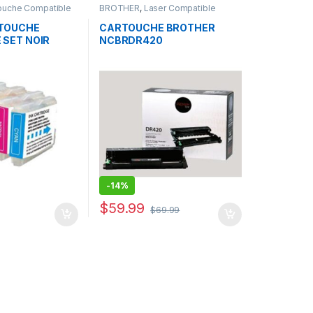
ouche Compatible
BROTHER
,
Laser Compatible
Brother
RTOUCHE
CARTOUCHE BROTHER
 SET NOIR
NCBRDR420
E MAGENTA
-
14%
$
59.99
$
69.99