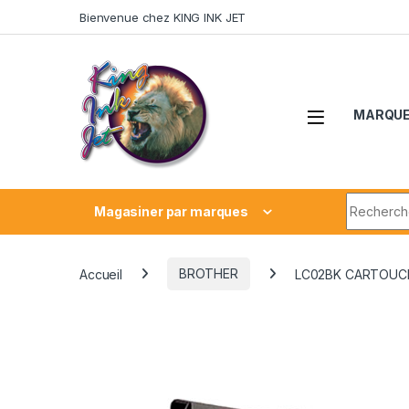
Skip to navigation
Skip to content
Bienvenue chez KING INK JET
MARQU
Search fo
Magasiner par marques
Accueil
BROTHER
LC02BK CARTOUCH