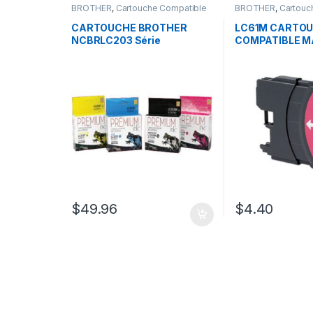
BROTHER
,
Cartouche Compatible
BROTHER
,
Cartouc
Brother
Brother
CARTOUCHE BROTHER
LC61M CARTO
NCBRLC203 Série
COMPATIBLE 
$
49.96
$
4.40