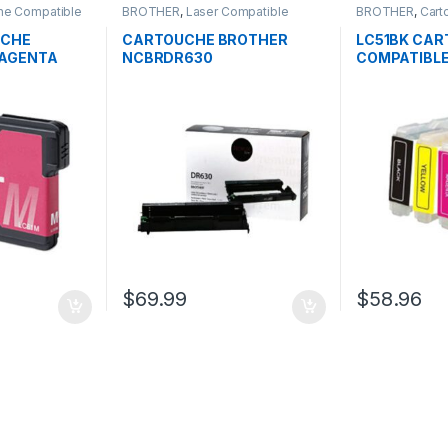
he Compatible
BROTHER
,
Laser Compatible
BROTHER
,
Cart
Brother
Brother
UCHE
CARTOUCHE BROTHER
LC51BK CA
MAGENTA
NCBRDR630
COMPATIBLE
CYAN JAUN
$
69.99
$
58.96