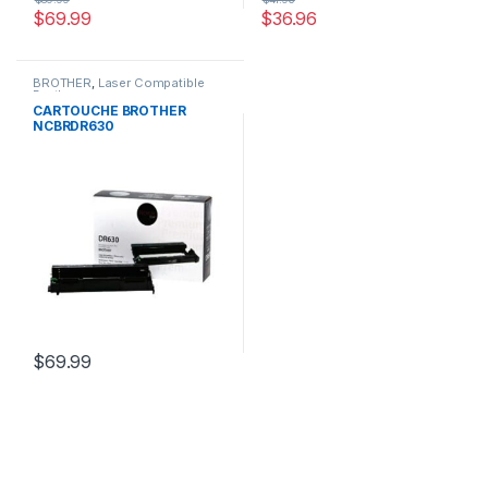
$
69.99
$
36.96
BROTHER
,
Laser Compatible
Brother
CARTOUCHE BROTHER
NCBRDR630
$
69.99