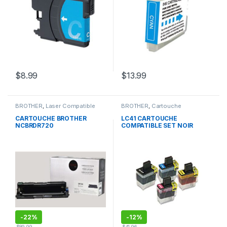
$
8.99
$
13.99
BROTHER
,
Laser Compatible
BROTHER
,
Cartouche
Brother
Compatible Brother
CARTOUCHE BROTHER
LC41 CARTOUCHE
NCBRDR720
COMPATIBLE SET NOIR
CYAN JAUNE MAGENTA
-
22%
-
12%
$
89.99
$
41.96