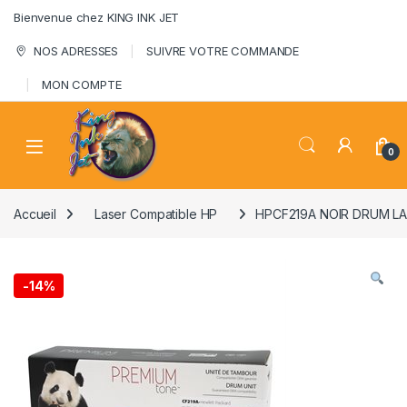
Skip to navigation
Skip to content
Bienvenue chez KING INK JET
NOS ADRESSES
SUIVRE VOTRE COMMANDE
MON COMPTE
0
Accueil
Laser Compatible HP
HPCF219A NOIR DRUM L
-
14%