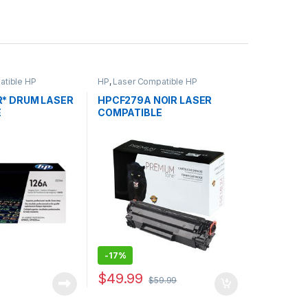
atible HP
HP
,
Laser Compatible HP
R* DRUM LASER
HPCF279A NOIR LASER
E
COMPATIBLE
-
17%
$
49.99
$
59.99