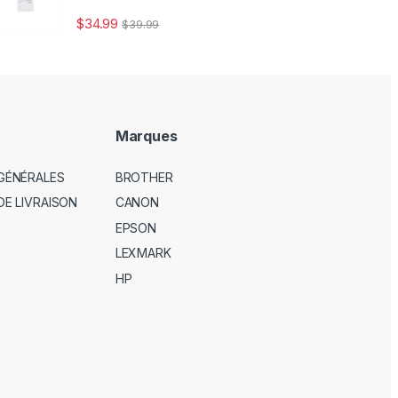
$
34.99
$
39.99
Marques
GÉNÉRALES
BROTHER
DE LIVRAISON
CANON
EPSON
LEXMARK
HP