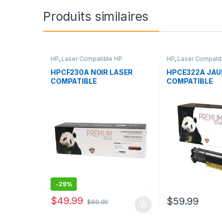
Produits similaires
HP
,
Laser Compatible HP
HP
,
Laser Compati
HPCF230A NOIR LASER
HPCE322A JAU
COMPATIBLE
COMPATIBLE
-
29%
$
49.99
$
59.99
$
69.99