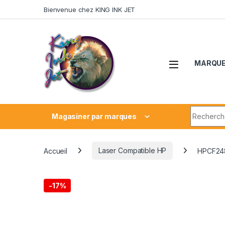
Skip to navigation
Skip to content
Bienvenue chez KING INK JET
MARQU
Search fo
Magasiner par marques
Accueil
Laser Compatible HP
HPCF24
-
17%