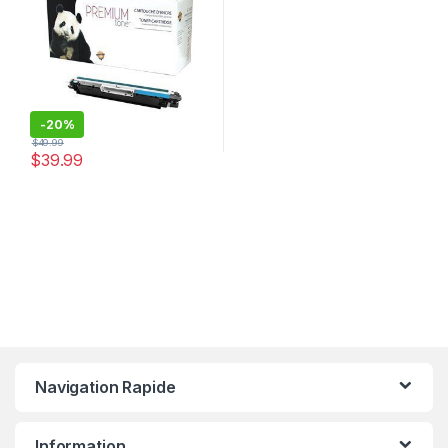
-
20%
$
49.99
$
39.99
Navigation Rapide
Information