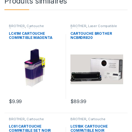
Produits similaires
BROTHER
,
Cartouche
BROTHER
,
Laser Compatible
Compatible Brother
Brother
LC41M CARTOUCHE
CARTOUCHE BROTHER
COMPATIBLE MAGENTA
NCBRDR820
$
9.99
$
89.99
BROTHER
,
Cartouche
BROTHER
,
Cartouche
Compatible Brother
Compatible Brother
LC61 CARTOUCHE
LC51BK CARTOUCHE
COMPATIBLE SET NOIR
COMPATIBLE NOIR