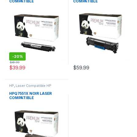
COMPATIBLE
COMPATIBLE
-
20%
$
49.99
$
39.99
$
59.99
HP
,
Laser Compatible HP
HPQ7551X NOIR LASER
COMPATIBLE